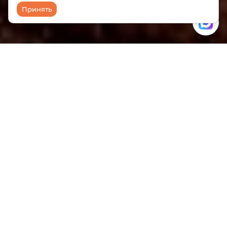
Принять
Kundalini Online
- это первый
международный интерактивный проект, где вы
можете практиковать Кундалини Йогу и другие
трансформирующие технологии, с лучшими в
мире Учителями и Мастерами нашего времени,
прямыми учениками Йоги Бхаджана, не выходя